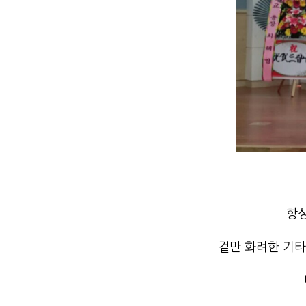
항
겉만 화려한 기