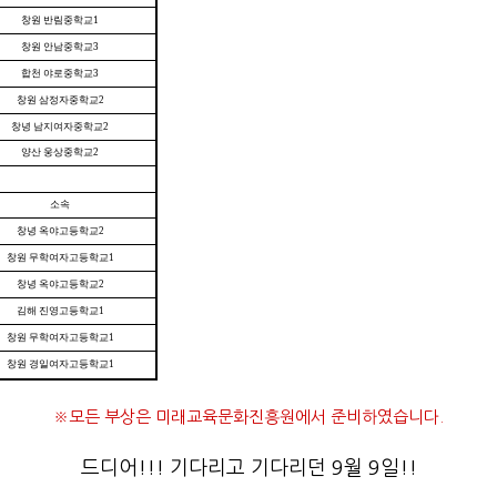
창원 반림중학교1
창원 안남중학교3
합천 야로중학교3
창원 삼정자중학교2
창녕 남지여자중학교2
양산 웅상중학교2
소속
창녕 옥야고등학교2
창원 무학여자고등학교1
창녕 옥야고등학교2
김해 진영고등학교1
창원 무학여자고등학교1
창원 경일여자고등학교1
※모든 부상은 미래교육문화진흥원에서 준비하였습니다.
드디어!!! 기다리고 기다리던 9월 9일!!