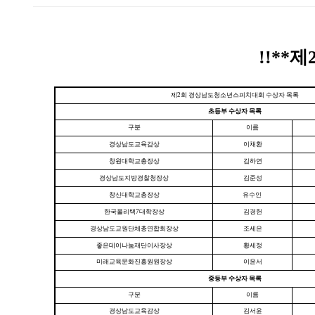
!!*
제2회 경상남도청소년스피치대회 수상자 목록
초등부 수상자 목록
구분
이름
경상남도교육감상
이채환
창원대학교총장상
김하연
경상남도지방경찰청장상
김준성
창신대학교총장상
유수인
한국폴리택7대학장상
김경헌
경상남도교원단체총연합회장상
조세은
좋은데이나눔재단이사장상
황세정
미래교육문화진흥원원장상
이윤서
중등부 수상자 목록
구분
이름
경상남도교육감상
김서윤