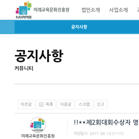
법인소개
사업소개
공지사항
공지사항
커뮤니티
이전글
목록
다음글
스크랩
신고
!!**제2회대회수상자 명
작성일시 :
2017. 09. 13 (11:17)
미래교육문화진흥원