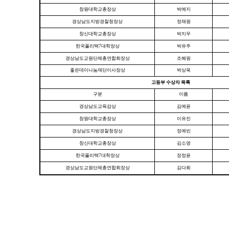
창원대학교총장상
박예지
경상남도지방경찰청장상
정채원
창신대학교총장상
박지우
한국폴리택7대학장상
박유주
경상남도교원단체총연합회장상
조혜원
좋은데이나눔재단이사장상
박상욱
고등부 수상자 목록
구분
이름
경상남도교육감상
김예윤
창원대학교총장상
이유진
경상남도지방경찰청장상
정예빈
창신대학교총장상
김소영
한국폴리택7대학장상
장정윤
경상남도교원단체총연합회장상
김다희