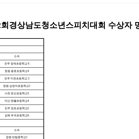
*제2회경상남도청소년스피치대회 수상자 명단
소속
진주 장재초등학교 6
창원 용호초등학교4
진주 미천초등학교 3
창원 삼정자초등학교2
사천 문선초등학교3
마산 완월초등학교4
진주 정초초등학교5
김해 부곡초등학교6
소속
창원 반림중학교1