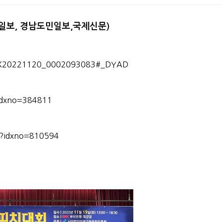
보, 경남도민일보,국제신문)
=NISX20221120_0002093083#_DYAD
?idxno=384811
l?idxno=810594