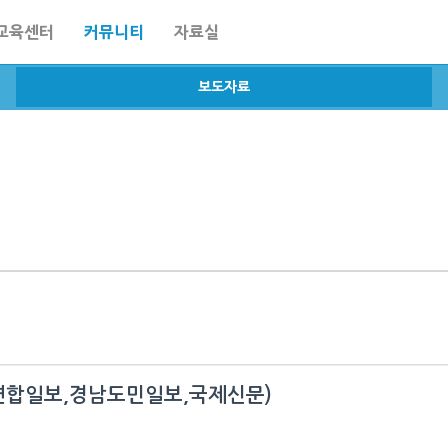
교육센터
커뮤니티
자료실
보도자료
합일보,경남도민일보,국제신문)