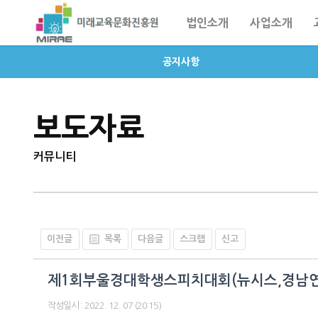
법인소개
사업소개
공지사항
보도자료
커뮤니티
이전글
목록
다음글
스크랩
신고
제1회부울경대학생스피치대회(뉴시스,경남연
작성일시 :
2022. 12. 07 (20:15)