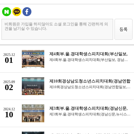
2025.12
01
제4회부.울.경대학생스피치대회(부산일보, 경남연합일보, CNB국회방송, 경남도민일보, 뉴시스, 최신뉴스) 부산일보 https://n.news.naver.com/article/082/0001355533?sid=102 경남연합일보 https://www.gnynews.co.kr/news/articleView.html?idxno=453836 CNB국회방송 http://www.ecnb.co.kr/article.php?aid=176389619689385001 경남도민일보 https://www.idomin.com/news/articleView.html?idxno=950870 뉴시스 https://www.newsis.com/view/NISX20251123_0003413467 최신뉴스 https://www.newfilenews.com/news/articleView.html?idxno=13500
2025.09
02
제10회경상남도청소년스피치대회(경남연합일보,경남도민일보,쿠키뉴스,경남신문,CNB국회방송) https://www.gnynews.co.kr/news/articleView.html?idxno=449214(경남연합일보) https://www.idomin.com/news/articleView.html?idxno=945323(경남도민일보) https://www.kukinews.com/article/view/kuk202508310001(쿠키뉴스) https://m.knnews.co.kr/mView.php?idxno=1469295&amp;gubun=human(경남신문) http://www.ecnb.co.kr/article.php?aid=175660521886430001(CNB국회방송) (링크가 열리지 않으면 블로그 방문하시면 됩니다^^)
2024.12
10
제3회부.울.경대학생스피치대회(경남신문,뉴시스,쿠키뉴스) https://www.kukinews.com/article/view/kuk202411170034(쿠키뉴스) https://www.newsis.com/view/NISX20241118_0002963204(뉴시스) https://m.knnews.co.kr/mView.php?idxno=1447095&amp;gubun=(경남신문)