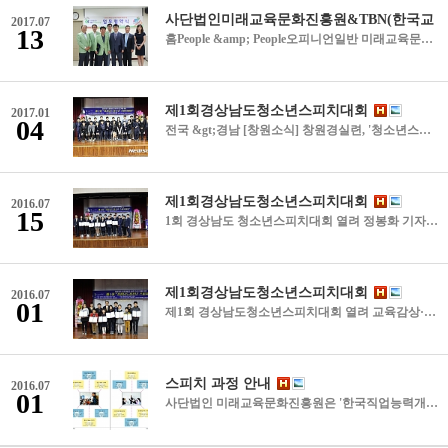
2017.07
13
홈People &amp; People오피니언일반 미래교육문화진흥원-TBN, 업무협약 체결 기사승인 2017.07.12 19:04:04 사단법인 미래교육문화진흥원(원장 정시식)과 TBN창원교통방송(본부장 박중철)은 지난 6일 TBN창원교통방송 대회의실에서 협조체계를 구축하고 창의적인 인재육성과 안전한 사회문화 확산에 기여함을 목적으로 업무협약을 체결했다. /문병용기자 moon@gnynews.co.kr &lt;저작권자 © 경남연합일보 무단전재 및 재배포금지&gt;
제1회경상남도청소년스피치대회
2017.01
04
전국 &gt;경남 [창원소식] 창원경실련, '청소년스피치대회' 개최 등 홍정명 기자 | 등록 2016-12-28 20:10:26 【창원=뉴시스】 홍정명 기자 = 지난 27일 국립 창원대학교 인문대학 NH인문홀에서 창원경제정의실천시민연합·(사)미래교육문화진흥원 주최로 열린 '제1회 경상남도 청소년스피치대회'에 참가한 중·고등학생 참가자들이 기념촬영을 하고 있다.2016.12.28.(사진=창원경제정의실천시민연합 제공)photo@newsis.com 【창원=뉴시스】 홍정명 기자 = ◇ 창원경실련, '제1회 경남 청소년스피치대회' 개최경남 창원시에 있는 창원경제정의실천시민연합(대표 정시식)과 (사)미래교육문화진흥원(원장 정시식)은 지난 27일 창원대 인문대학 NH인문홀에서 창의적인 인재 개발과 바른 인성 고취를 위해 '제1회 경상남도 청소년스피치대회'를 개최했다고 28일 밝혔다. 경남도교육청, 창원대, 경남지방경찰청, 경남교총, 창원시 등 후원으로 열린 이 대회는 예선을 거쳐 본선에 진출한 초·중·고교생 50명이 멋지게 자신의 의견을 발표해 박수를 받았다. 창원경실련 등은 우수 발표자 21명을 선정해 경남도교육감상, 창원대학교 총장상, 경남지방경찰청장상, 경남교총회장상, 창원시장상, 미래교육문화진흥원장상, 창원경제정의실천시민연합상 등을 수여했다.
제1회경상남도청소년스피치대회
2016.07
15
1회 경상남도 청소년스피치대회 열려 정봉화 기자 bong@idomin.com 2016년 12월 29일 목요일 댓글0 폰트 굴림 돋움 바탕 맑은고딕 ㈔미래교육문화진흥원과 창원경제정의실천시민연합(대표 정시식)이 주최하고, 경남교육청·창원대·경남지방경찰청·경남교총·창원시가 후원한 '제1회 경상남도청소년스피치대회'가 지난 27일 창원대 인문대학 NH인문홀에서 열렸다. &lt;저작권자 ⓒ 경남도민일보 (http://www.idomin.com) 무단전재 및 재배포 금지&gt; 정봉화 기자의 다른 기사보기
제1회경상남도청소년스피치대회
2016.07
01
제1회 경상남도청소년스피치대회 열려 교육감상·창원대총장상 등 21명 수상 기사입력 : 2016-12-30 07:00:00 사단법인 미래교육문화진흥원과 창원경제정의실천시민연합(원장 대표 정시식)이 주최한 ‘제1회 경상남도청소년스피치대회’가 지난 27일 창원대학교 인문대학 NH인문홀에서 개최됐다. 대회에는 예선을 거쳐 본선에 진출한 50명의 청소년들이 자신의 의견을 발표, 이 중 21명이 경상남도교육감상, 창원대학교총장상 등을 받았다. 안대훈 기자
스피치 과정 안내
2016.07
01
사단법인 미래교육문화진흥원은 '한국직업능력개발원'에서 인정받은 자격증을 발급하는 기관입니다. 스피치 강사 자격 과정 스피치 기본스킬을 익히고 스피치강사로서 활동할 수 있도록 역량을 키우는 과정. 수강 종료 후 성적 우수생에게 파트강사 기회부여. 크로마키 스피치 지도사 자격 과정 크로마키를 활용하여 보다 효율적으로 스피치를 지도할 수 있는 자격을 갖추도록 교육하는 과정. 수강 종료 후 성적 우수생에게 파트강사 기회부여. 방과후 학교 스피치 지도사 자격 과정 방과후 학교에서 스피치 과정 강사로서 활동할 수 있도록 교재활용부터 스피치 전반에 대한 교육실시. 방과후 학교 스피치 과정 강사 기회부여. 개인정보보호사 자격 과정 기업 및 기관의 개인 정보 처리에 관한 업무를 처리하며소속 직원 또는 제 3자에 의한 위법, 부당한 개인정보 침해행위에 대한 관리 감독, 점검의 업무를 수행할 수 있는 교육과정