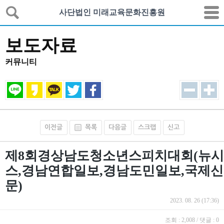
사단법인 미래교육문화진흥원
보도자료
커뮤니티
이전글
목록
다음글
스크랩
신고
제8회경상남도청소년스피치대회(뉴시
스,경남연합일보,경남도민일보,국제신
문)
2023. 08. 26 (17:36)
조회 : 2,008 / 댓글 : 0